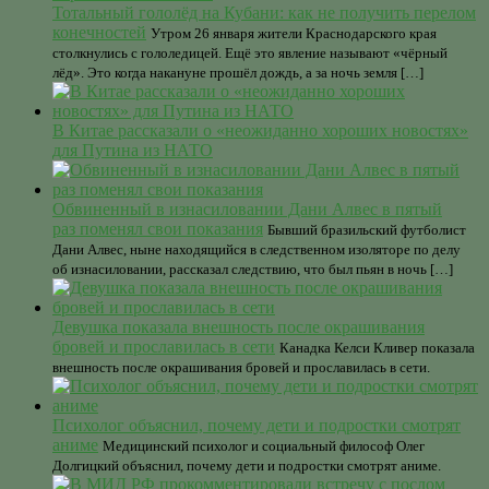
Тотальный гололёд на Кубани: как не получить перелом
конечностей
Утром 26 января жители Краснодарского края
столкнулись с гололедицей. Ещё это явление называют «чёрный
лёд». Это когда накануне прошёл дождь, а за ночь земля […]
В Китае рассказали о «неожиданно хороших новостях»
для Путина из НАТО
Обвиненный в изнасиловании Дани Алвес в пятый
раз поменял свои показания
Бывший бразильский футболист
Дани Алвес, ныне находящийся в cледственном изоляторе по делу
об изнасиловании, рассказал следствию, что был пьян в ночь […]
Девушка показала внешность после окрашивания
бровей и прославилась в сети
Канадка Келси Кливер показала
внешность после окрашивания бровей и прославилась в сети.
Психолог объяснил, почему дети и подростки смотрят
аниме
Медицинский психолог и социальный философ Олег
Долгицкий объяснил, почему дети и подростки смотрят аниме.