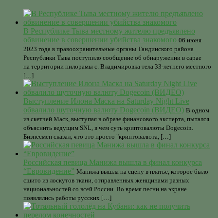
В Республике Тыва местному жителю предъявлено
обвинение в совершении убийства знакомого
06 июня
2023 года в правоохранительные органы Тандинского района
Республики Тыва поступило сообщение об обнаружении в сарае
на территории пилорамы с. Владимировка тела 33-летнего местного
[…]
Выступление Илона Маска на Saturday Night Live
обвалило шуточную валюту Dogecoin (ВИДЕО)
В одном
из скетчей Маск, выступая в образе финансового эксперта, пытался
объяснить ведущим SNL, в чем суть криптовалюты Dogecoin.
Бизнесмен сказал, что это просто "криптовалюта, […]
Российская певица Манижа вышла в финал конкурса
“Евровидение”
Манижа вышла на сцену в платье, которое было
сшито из лоскутов ткани, отправленных женщинами разных
национальностей со всей России. Во время песни на экране
появлялись работы русских […]