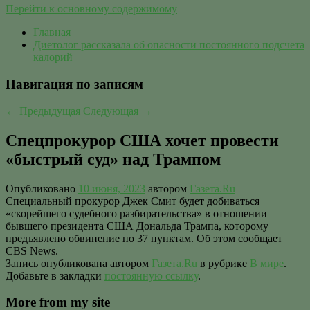
Перейти к основному содержимому
Главная
Диетолог рассказала об опасности постоянного подсчета
калорий
Навигация по записям
←
Предыдущая
Следующая
→
Спецпрокурор США хочет провести
«быстрый суд» над Трампом
Опубликовано
10 июня, 2023
автором
Газета.Ru
Специальный прокурор Джек Смит будет добиваться
«скорейшего судебного разбирательства» в отношении
бывшего президента США Дональда Трампа, которому
предъявлено обвинение по 37 пунктам. Об этом сообщает
CBS News.
Запись опубликована автором
Газета.Ru
в рубрике
В мире
.
Добавьте в закладки
постоянную ссылку
.
More from my site