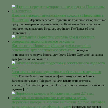
Израиль передаст замороженные средства Палестины в
Норвегию
Израиль передаст Норвегии на хранение замороженные
средства, которые предназначены для Палестины. Такое решение
приняло правительство Израиля, сообщает The Times of Israel.
Норвегии […]
Жительница Норвегии убирала дом и случайно
совершила археологическое открытие
Женщина
из норвежского округа Иннландет Грета Марго Серум обнаружила
артефакты эпохи викингов.
Загитова показала подготовку собственного ледового
шоу
Олимпийская чемпионка по фигурному катанию Алина
Загитова показала в Telegram -канале, как идет подготовка
к ее шоу «Хранители времени». Загитова анонсировала собственное
ледовое […]
Дорожные камеры в Москве выписали 2,7 тыс. штрафов
за использование телефона за рулем
Несколько дорожных