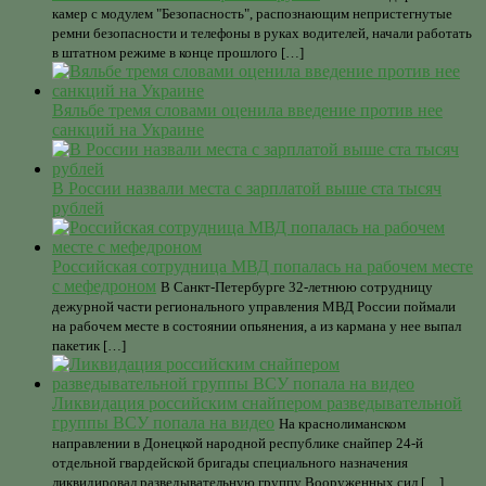
камер с модулем "Безопасность", распознающим непристегнутые
ремни безопасности и телефоны в руках водителей, начали работать
в штатном режиме в конце прошлого […]
Вяльбе тремя словами оценила введение против нее
санкций на Украине
В России назвали места с зарплатой выше ста тысяч
рублей
Российская сотрудница МВД попалась на рабочем месте
с мефедроном
В Санкт-Петербурге 32-летнюю сотрудницу
дежурной части регионального управления МВД России поймали
на рабочем месте в состоянии опьянения, а из кармана у нее выпал
пакетик […]
Ликвидация российским снайпером разведывательной
группы ВСУ попала на видео
На краснолиманском
направлении в Донецкой народной республике снайпер 24-й
отдельной гвардейской бригады специального назначения
ликвидировал разведывательную группу Вооруженных сил […]