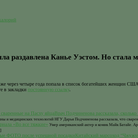
 калорий
ыла раздавлена Канье Уэстом. Но стала 
 а уже через четыре года попала в список богатейших женщин С
те в закладки
постоянную ссылку
.
Врач Подчиненова рассказала, сколько
цины и медицинских технологий НГУ Дарья Подчиненова рассказала, что сваре
ериала «Во все тяжкие»
Умер американский актер и комик Майк Батайе. Арт
]
Китайский марсоход “Чжужу