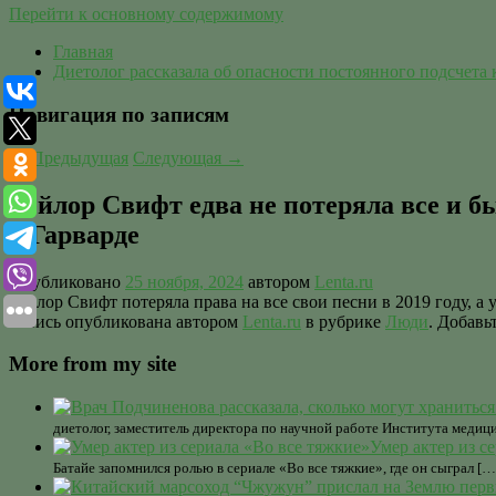
Перейти к основному содержимому
Главная
Диетолог рассказала об опасности постоянного подсчета
Навигация по записям
←
Предыдущая
Следующая
→
Тейлор Свифт едва не потеряла все и б
в Гарварде
Опубликовано
25 ноября, 2024
автором
Lenta.ru
Тейлор Свифт потеряла права на все свои песни в 2019 году,
Запись опубликована автором
Lenta.ru
в рубрике
Люди
. Добавь
More from my site
диетолог, заместитель директора по научной работе Института меди
Умер актер из с
Батайе запомнился ролью в сериале «Во все тяжкие», где он сыграл […