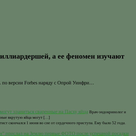
миллиардершей, а ее феномен изучают
ША по версии Forbes наряду с Опрой Уинфри…
 могут храниться сваренные на Пасху яйца
Врач-эндокринолог и
нные вкрутую яйца могут […]
ист скончался 1 июня во сне от сердечного приступа. Ему было 52 года.
н” прислал на Землю первые ФОТО после успешной посадки