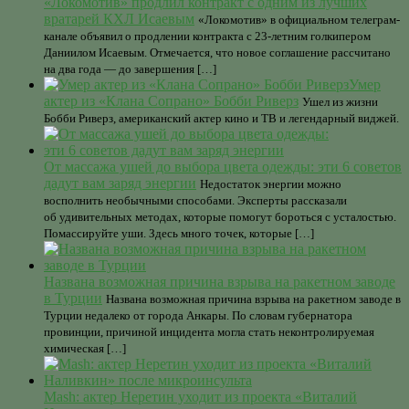
«Локомотив» продлил контракт с одним из лучших
вратарей КХЛ Исаевым
«Локомотив» в официальном телеграм-
канале объявил о продлении контракта с 23-летним голкипером
Даниилом Исаевым. Отмечается, что новое соглашение рассчитано
на два года — до завершения […]
Умер
актер из «Клана Сопрано» Бобби Риверз
Ушел из жизни
Бобби Риверз, американский актер кино и ТВ и легендарный виджей.
От массажа ушей до выбора цвета одежды: эти 6 советов
дадут вам заряд энергии
Недостаток энергии можно
восполнить необычными способами. Эксперты рассказали
об удивительных методах, которые помогут бороться с усталостью.
Помассируйте уши. Здесь много точек, которые […]
Названа возможная причина взрыва на ракетном заводе
в Турции
Названа возможная причина взрыва на ракетном заводе в
Турции недалеко от города Анкары. По словам губернатора
провинции, причиной инцидента могла стать неконтролируемая
химическая […]
Mash: актер Неретин уходит из проекта «Виталий