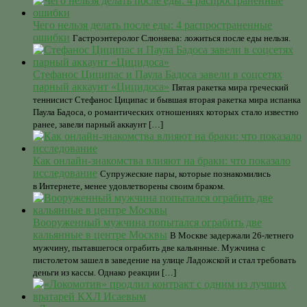
Чего нельзя делать после еды: 4 распространенные
ошибки
Гастроэнтеролог Слюняева: ложиться после еды нельзя.
Стефанос Циципас и Паула Бадоса завели в соцсетях
парный аккаунт «Цицидоса»
Пятая ракетка мира греческий
теннисист Стефанос Циципас и бывшая вторая ракетка мира испанка
Паула Бадоса, о романтических отношениях которых стало известно
ранее, завели парный аккаунт […]
Как онлайн-знакомства влияют на браки: что показало
исследование
Супружеские пары, которые познакомились
в Интернете, менее удовлетворены своим браком.
Вооруженный мужчина попытался ограбить две
кальянные в центре Москвы
В Москве задержали 26-летнего
мужчину, пытавшегося ограбить две кальянные. Мужчина с
пистолетом зашел в заведение на улице Ладожской и стал требовать
деньги из кассы. Однако реакции […]