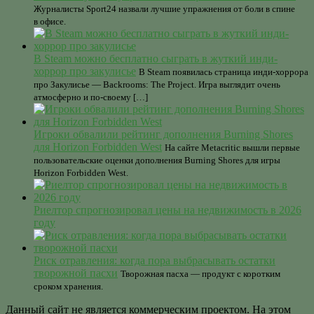
Журналисты Sport24 назвали лучшие упражнения от боли в спине
в офисе.
В Steam можно бесплатно сыграть в жуткий инди-
хоррор про закулисье
В Steam появилась страница инди-хоррора
про Закулисье — Backrooms: The Project. Игра выглядит очень
атмосферно и по-своему […]
Игроки обвалили рейтинг дополнения Burning Shores
для Horizon Forbidden West
На сайте Metacritic вышли первые
пользовательские оценки дополнения Burning Shores для игры
Horizon Forbidden West.
Риелтор спрогнозировал цены на недвижимость в 2026
году
Риск отравления: когда пора выбрасывать остатки
творожной пасхи
Творожная пасха — продукт с коротким
сроком хранения.
Данный сайт не является коммерческим проектом. На этом