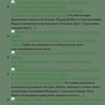
Хаддад-Майя расплакалась после поражения
от Тимофеевой на Australian Open
12-я ракетка мира
бразильская теннисистка Беатрис Хаддад-Майя уступила россиянке
Марии Тимофеевой в третьем круге Australian Open. Спортсменка
покидала корт […]
Эксперт Тихомиров рассказал, где не стоит собирать
грибы
Грибы не рекомендуется собирать возле трасс
и на территории мегаполисов.
На Украине рассказали о «паническом глушении»
дронов
SoyMotor: Кристиан Хорнер заменит Эдриана Ньюи на
посту руководителя Aston Martin
По словам уважаемого
испанского журналиста Антонио Лобато, имеющего тесные связи с
испанскими участниками Формулы 1, заводская команда Aston
Martin в ближайшее время может лишиться своего […]
Названы лучшие упражнения в офисе от боли в спине